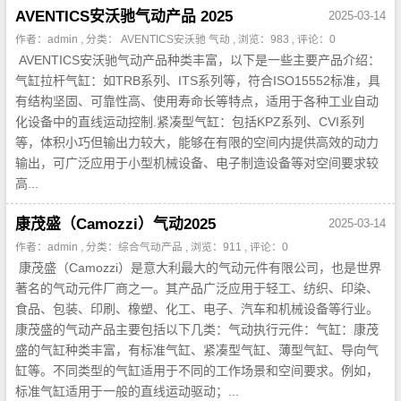
AVENTICS安沃驰气动产品 2025
2025-03-14
作者：admin , 分类：
AVENTICS安沃驰 气动
, 浏览：983 , 评论：0
AVENTICS安沃驰气动产品种类丰富，以下是一些主要产品介绍：
气缸拉杆气缸：如TRB系列、ITS系列等，符合ISO15552标准，具
有结构坚固、可靠性高、使用寿命长等特点，适用于各种工业自动
化设备中的直线运动控制.紧凑型气缸：包括KPZ系列、CVI系列
等，体积小巧但输出力较大，能够在有限的空间内提供高效的动力
输出，可广泛应用于小型机械设备、电子制造设备等对空间要求较
高...
康茂盛（Camozzi）气动2025
2025-03-14
作者：admin , 分类：
综合气动产品
, 浏览：911 , 评论：0
康茂盛（Camozzi）是意大利最大的气动元件有限公司，也是世界
著名的气动元件厂商之一。其产品广泛应用于轻工、纺织、印染、
食品、包装、印刷、橡塑、化工、电子、汽车和机械设备等行业。
康茂盛的气动产品主要包括以下几类：气动执行元件：气缸：康茂
盛的气缸种类丰富，有标准气缸、紧凑型气缸、薄型气缸、导向气
缸等。不同类型的气缸适用于不同的工作场景和空间要求。例如，
标准气缸适用于一般的直线运动驱动；...