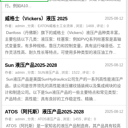
我
们
行。例如A10...
公
司
简
介
威格士（Vickers）液压 2025
2025-08-12
机
电
作者：admin , 分类：
EATON威格士工业流体
, 浏览：1468 , 评论：0
产
品
Danfoss（丹佛斯）旗下的威格士（Vickers）液压产品种类丰富，
平
台
主要包括以下几类：液压泵：柱塞泵：例如PVQ系列柱塞泵是直轴
式变量泵，有多种规格，靠压力和控制变量，具有运行噪音低、工
作灵活性高、耐久性长等特点，可使用多种类型的液压油工作...
Sun 液压产品2025-2028
2025-08-12
作者：admin , 分类：
SUN液压产品
, 浏览：1522 , 评论：0
Sun液压产品是美国SunHydraulics公司生产的一系列高性能液压产
品，该公司是世界领先的高性能液压螺纹插装阀以及集成阀块的设
计和制造公司。以下是Sun液压产品的一些主要特点和常见类型：
产品特点：高性能：具有良好的工作稳定性、精确...
ATOS（阿托斯）液压产品2025-2028
2025-08-12
作者：admin , 分类：
ATOS液压产品
, 浏览：1455 , 评论：0
ATOS（阿托斯）是一家知名的液压产品制造商，其产品具有较高