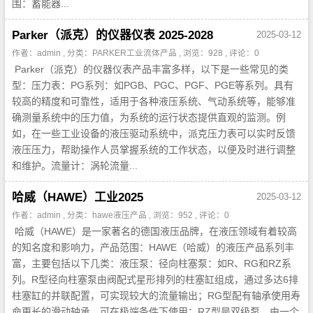
围：蓄能器...
Parker（派克）的仪器仪表 2025-2028
2025-03-12
作者：admin , 分类：
PARKER工业流体产品
, 浏览：928 , 评论：0
Parker（派克）的仪器仪表产品丰富多样，以下是一些常见的类
型：压力表：PG系列：如PGB、PGC、PGF、PGE等系列。具有
较高的精度和可靠性，适用于各种液压系统、气动系统等，能够准
确测量系统中的压力值，为系统的运行状态提供直观的监测。例
如，在一些工业设备的液压驱动系统中，派克压力表可以实时反馈
液压压力，帮助操作人员掌握系统的工作状态，以便及时进行调整
和维护。流量计：涡轮流量...
哈威（HAWE）工业2025
2025-03-12
作者：admin , 分类：
hawe液压产品
, 浏览：952 , 评论：0
哈威（HAWE）是一家著名的德国液压品牌，在液压领域有着较高
的知名度和影响力，产品范围：HAWE（哈威）的液压产品系列丰
富，主要包括以下几类：液压泵：径向柱塞泵：如R、RG和RZ系
列。R型径向柱塞泵由阀配式星形排列的柱塞缸组成，通过多达6排
柱塞缸的并联配置，可实现较大的流量输出；RG型配有轴承使用寿
命更长的滑动轴承，可在极端条件下使用；RZ型是双级泵，由一个