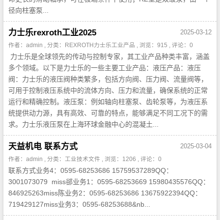
径向柱塞泵...
力士乐rexroth工业2025
2025-03-12
作者：admin , 分类：
REXROTH力士乐工业产品
, 浏览：915 , 评论：0
力士乐是全球领先的传动与控制专家，其工业产品种类丰富，涵盖
多个领域。以下是力士乐的一些主要工业产品：液压产品：液压
阀：力士乐的液压阀种类繁多，包括方向阀、压力阀、流量阀等，
可用于控制液压系统中的流体方向、压力和流量，确保系统的正常
运行和精确控制。液压泵：例如轴向柱塞泵、齿轮泵等，为液压系
统提供动力源，具有高效、可靠的特点，能够满足不同工况下的需
求。力士乐液压泵在上海环球金融中心的混凝土...
天益机电 联系方式
2025-03-04
作者：admin , 分类：
工业技术文件
, 浏览：1206 , 评论：0
联系方式业务4：0595-68253686 15759537289QQ：
3001073079 miss郤业务1：0595-68253669 15980435576QQ：
846925263miss陈业务2：0595-68253686 13675922394QQ：
719429127miss业务3：0595-68253688&nb...