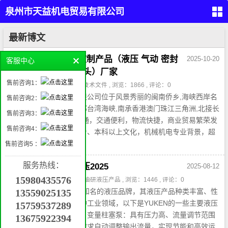
泉州市天益机电贸易有限公司
（PARKER,REXROTH,EATON
首
最新博文
页
VICKERS）
留
伊犁州工业流体与控制产品（液压 气动 密封
2025-10-20
客服中心
言
本
过滤 传感器 管件接头）厂家
液
售前咨询1：
作者：admin1 , 分类：
工业技术文件
, 浏览：1866 , 评论：0
压
产
品
泉州市天益机电贸易有限公司位于风景秀丽的闽南侨乡,海峡西岸名
售前咨询2：
气
城—福建省泉州市，东邻台湾海峡,南承香港澳门珠江三角洲,北接长
动
售前咨询3：
产
品
江三角洲,海、陆、空三通，交通便利，物流快捷，商业贸易繁荣发
工
售前咨询4：
达！公司人员全具备大专、本科以上文化，机械机电专业背景，超
业
自
动
强的技术团队组合。...
售前咨询5 ：
化
管件
产
接
品
头，
服务热线：
YUKEN（油研）液压2025
密
2025-08-12
封，
挖
过滤
15980435576
掘
作者：admin , 分类：
yuken油研液压产品
, 浏览：1446 , 评论：0
机
属
YUKEN（油研）是日本知名的液压品牌，其液压产品种类丰富、性
13559025135
具
机
能优良，广泛应用于各种工业领域，以下是YUKEN的一些主要液压
械
15759537289
配
件
产品：液压泵：柱塞泵：变量柱塞泵：具有压力高、流量调节范围
13675922394
联
大等特点，能根据系统需求自动调整输出流量，实现节能和高效运
系