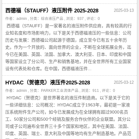
西德福（STAUFF）液压附件 2025-2028
2025-03-13
作者：admin , 分类：
综合液压产品
, 浏览：937 , 评论：0
西德福（STAUFF）是一家著名的液压附件供应商，具有较高的行
业知名度和市场影响力，以下是关于西德福液压的一些信息：公司
历史与发展：西德福公司起源于德国，成立至今已有五十余年历
史。作为一个开放的、面向世界的企业，不断在全球拓展业务，迄
今已在美国、英国、法国、加拿大、澳大利亚、日本、印度和中国
等国家设立了分公司、生产和销售基地，并在全世界所有工业国家
设有代表处和仓库。在中国，西德福液压件...
HYDAC（贺德克）液压件2025-2028
2025-03-12
作者：admin , 分类：
PARKER工业流体产品
, 浏览：911 , 评论：0
HYDAC（贺德克）是世界著名的液压件制造商。以下是关于它的
一些详细信息：公司概况：HYDAC成立于1963年，最初是一家液
压系统附件生产公司，如今已发展成为在全球拥有超过9000名员
工、50家分公司和500个经销及服务合作伙伴的企业联盟。其分公
司或子公司遍布全世界三十多个国家和地区，其中在美国、法国、
印度、英国、瑞士、意大利及中国等地均有生产制造基地。产品范