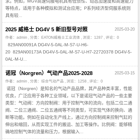
求。例如，MGV高速伺服电机具有低惯性、动态加速度和高速能力
等特点，适用于各种模拟和测试台应用；P系列经济型伺服系统则
具有较...
2025 威格士 DG4V 5 新旧型号对照
2025-03-20
作者：admin , 分类：
EATON威格士工业流体
, 浏览：1287 , 评论：0
829AN00091A DG4V-5-0AL-M-S7-U-H6-
20 829AN00173A DG4V-5-0AL-M-S7-U-H7-22720378 DG4V-5-
0AL-M-U...
诺冠（Norgren）气动产品2025-2028
2025-03-15
作者：admin , 分类：
综合气动产品
, 浏览：1258 , 评论：0
诺冠（Norgren）是知名的气动产品品牌，其产品种类丰富，性能
优良，广泛应用于各种工业领域，以下是诺冠气动产品的一些主要
类型：气动阀：方向控制阀：用于控制气体的流向，包括二位二通
阀、二位三通阀、二位五通阀等不同类型，可实现气体的换向、通
断等功能。例如在自动化生产线上，通过方向控制阀来控制气缸的
伸出和缩回，从而实现工件的搬运、加工等操作。比例阀：能够精
确地控制气体的流量和压力，根据输入...