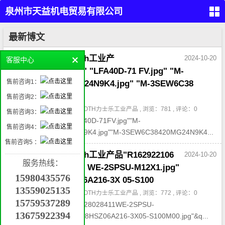
泉州市天益机电贸易有限公司
（PARKER,REXROTH,EATON
首
最新博文
页
VICKERS）
留
天益机电供应rexroth工业产
2024-10-20
客服中心
言
本
品"R902603434.jpg" "LFA40D-71 FV.jpg" "M-
液
售前咨询1：
3SED6UK14 350CG24N9K4.jpg" "M-3SEW6C38
压
产
品
420MG
售前咨询2：
气
动
作者：admin , 分类：
REXROTH力士乐工业产品
, 浏览：781 , 评论：0
售前咨询3：
产
品
"R902603434.jpg""LFA40D-71FV.jpg""M-
工
售前咨询4：
业
3SED6UK14350CG24N9K4.jpg""M-3SEW6C38420MG24N9K4...
自
动
售前咨询5 ：
化
管件
产
天益机电供应rexroth工业产品"R162922106
接
2024-10-20
品
头，
服务热线：
密
1.jpg" "R928028411 WE-2SPSU-M12X1.jpg"
封，
挖
过滤
15980435576
掘
"R900555868 HSZ06A216-3X 05-S100
机
属
13559025135
具
作者：admin , 分类：
REXROTH力士乐工业产品
, 浏览：772 , 评论：0
机
械
15759537289
"R1629221061.jpg""R928028411WE-2SPSU-
配
件
13675922394
M12X1.jpg""R900555868HSZ06A216-3X05-S100M00.jpg"&q...
联
系