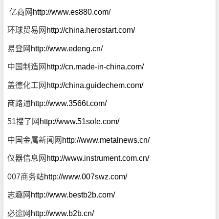
亿商网
http://www.es880.com/
环球贸易网
http://china.herostart.com/
易登网
http://www.edeng.cn/
中国制造网
http://cn.made-in-china.com/
盖德化工网
http://china.guidechem.com/
商路通
http://www.3566t.com/
51搜了网
http://www.51sole.com/
中国金属新闻网
http://www.metalnews.cn/
仪器信息网
http://www.instrument.com.cn/
007商务站
http://www.007swz.com/
志趣网
http://www.bestb2b.com/
必途网
http://www.b2b.cn/