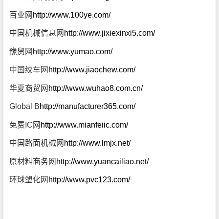
百业网
http://www.100ye.com/
中国机械信息网
http://www.jixiexinxi5.com/
豫贸网
http://www.yumao.com/
中国绞车网
http://www.jiaochew.com/
华夏商贸网
http://www.wuhao8.com.cn/
Global B
http://manufacturer365.com/
免费IC网
http://www.mianfeiic.com/
中国路面机械网
http://www.lmjx.net/
原材料商务网
http://www.yuancailiao.net/
环球塑化网
http://www.pvc123.com/