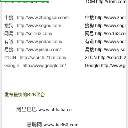
TOM http://i.tom.com/
TOM http://i.tom.com
我
们
公
司
简
中搜
http://www.zhongsou.com
中搜
http://www.zho
介
机
搜狗
http://www.sogou.com
搜狗
http://www.sog
电
产
品
网易
http://so.163.com/
网易
http://so.163.co
平
台
有道
http://www.yodao.com/
有道
http://www.yod
易搜
http://www.yisou.com/
易搜
http://www.yiso
21CN http://search.21cn.com/
21CN http://search.
Google http://www.google.cn/
Google http://www.go
发布最快的B2B平台
阿里巴巴
www.alibaba.cn
慧聪网
www.hc360.com