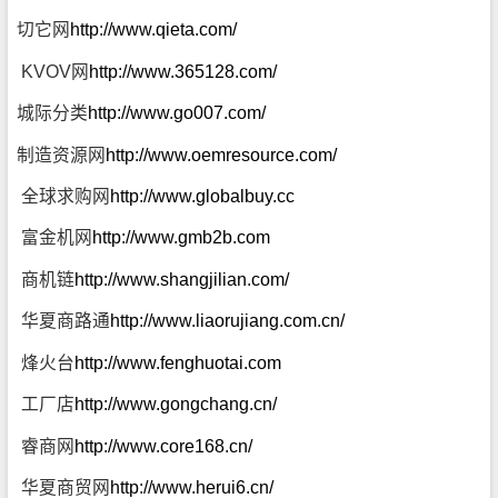
切它网
http://www.qieta.com/
KVOV网
http://www.365128.com/
城际分类
http://www.go007.com/
制造资源网
http://www.oemresource.com/
全球求购网
http://www.globalbuy.cc
富金机网
http://www.gmb2b.com
商机链
http://www.shangjilian.com/
华夏商路通
http://www.liaorujiang.com.cn/
烽火台
http://www.fenghuotai.com
工厂店
http://www.gongchang.cn/
睿商网
http://www.core168.cn/
华夏商贸网
http://www.herui6.cn/