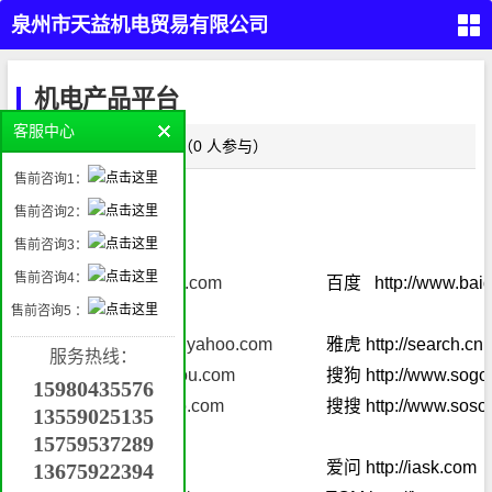
泉州市天益机电贸易有限公司
（PARKER,REXROTH,EATON
首
页
机电产品平台
VICKERS）
留
客服中心
言
点这评论 （0 人参与）
本
正文
液
售前咨询1：
压
产
品
售前咨询2：
气
动
网页搜索引擎
售前咨询3：
产
品
工
售前咨询4：
百度
http://www.baidu.com
百度
http://www.bai
业
自
动
售前咨询5 ：
化
管件
产
接
品
雅虎
http://search.cn.yahoo.com
雅虎
http://search.c
头，
服务热线：
密
封，
搜狗
http://www.sogou.com
搜狗
http://www.sog
挖
过滤
15980435576
掘
机
搜搜
http://www.soso.com
搜搜
http://www.sos
属
13559025135
具
机
械
15759537289
配
件
爱问
http://iask.com
爱问
http://iask.com
13675922394
联
系