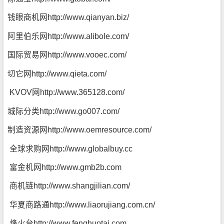
钱眼商机网
http://www.qianyan.biz/
阿里伯乐网
http://www.alibole.com/
国际贸易网
http://www.vooec.com/
切它网
http://www.qieta.com/
KVOV网
http://www.365128.com/
城际分类
http://www.go007.com/
制造资源网
http://www.oemresource.com/
全球求购网
http://www.globalbuy.cc
富金机网
http://www.gmb2b.com
商机链
http://www.shangjilian.com/
华夏商路通
http://www.liaorujiang.com.cn/
烽火台
http://www.fenghuotai.com