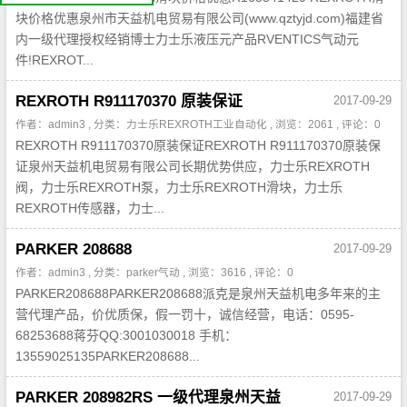
我
们
块价格优惠泉州市天益机电贸易有限公司(www.qztyjd.com)福建省
公
内一级代理授权经销博士力士乐液压元产品RVENTICS气动元
司
简
介
件!REXROT...
机
电
产
品
REXROTH R911170370 原装保证
2017-09-29
平
台
作者：admin3 , 分类：
力士乐REXROTH工业自动化
, 浏览：2061 , 评论：0
REXROTH R911170370原装保证REXROTH R911170370原装保
证泉州天益机电贸易有限公司长期优势供应，力士乐REXROTH
阀，力士乐REXROTH泵，力士乐REXROTH滑块，力士乐
REXROTH传感器，力士...
PARKER 208688
2017-09-29
作者：admin3 , 分类：
parker气动
, 浏览：3616 , 评论：0
PARKER208688PARKER208688派克是泉州天益机电多年来的主
营代理产品，价优质保，假一罚十，诚信经营，电话：0595-
68253688蒋芬QQ:3001030018 手机：
13559025135PARKER208688...
PARKER 208982RS 一级代理泉州天益
2017-09-29