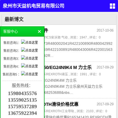
泉州市天益机电贸易有限公司
（PARKER,REXROTH,EATON
首
最新博文
页
VICKERS）
留
R422102730 气动元件
2017-10-06
客服中心
言
本
作者：admin , 分类：
AVENTICS安沃驰 气动
, 浏览：1947 , 评论：0
液
售前咨询1：
R422102730R422001573R480002041R422100890R480042992
压
产
R422001562R480002769R422100891R480043006R422001563
品
售前咨询2：
气
R480002771R422100892R...
动
售前咨询3：
产
品
工
售前咨询4：
REXROTH 4WE10J50/EG24N9K4 M 力士乐
2017-09-29
业
自
动
作者：admin3 , 分类：
力士乐REXROTH液压
, 浏览：1991 , 评论：0
售前咨询5 ：
化
管件
产
REXROTH 4WE10J50/EG24N9K4M 力士乐
接
品
头，
服务热线：
密
REXROTH 4WE10J50/EG24N9K4M 力士乐泉州天益力士乐
封，
挖
过滤
REXROTH 电话：0595-68253688&nbs...
15980435576
掘
机
属
13559025135
具
机
R165341420 REXROTH滑块价格优惠
2017-09-29
械
15759537289
配
件
作者：admin3 , 分类：
力士乐REXROTH工业导轨
, 浏览：2103 , 评论：0
13675922394
联
R165341420 REXROTH滑块价格优惠R165341420 REXROTH滑
系